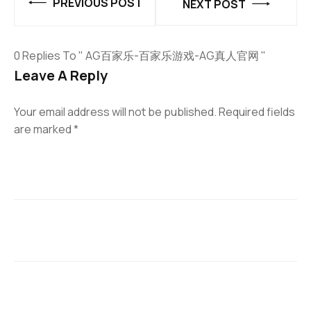
PREVIOUS POST
NEXT POST
0 Replies To " AG百家乐-百家乐游戏-AG真人官网 "
Leave A Reply
Your email address will not be published.
Required fields
are marked
*