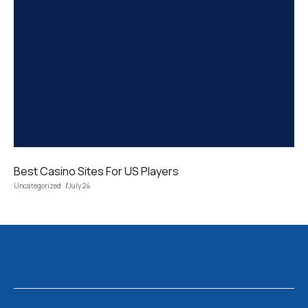
Best Casino Sites For US Players
Uncategorized
July 24