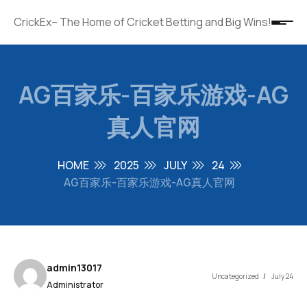
Skip
CrickEx– The Home of Cricket Betting and Big Wins!
to
content
AG百家乐-百家乐游戏-AG
真人官网
HOME
2025
JULY
24
AG百家乐-百家乐游戏-AG真人官网
admin13017
Uncategorized
July 24
Administrator