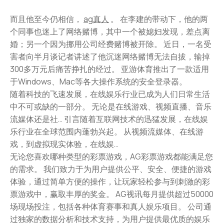
而且他至今仍相信，
ag真人
。 在李建的带动下，他的两
个同事也迷上了网络赌博，其中一个被媳妇发现，差点离
婚；另一个因为挪用公司经费赌博被开除。 近日，一名受
害者向半月谈记者讲述了他沉迷网络赌博无法自拔，输掉
300多万元后痛苦挣扎的经过。 亚游体育推出了一款适用
于Windows、Mac等各大操作系统的安全登录器。
随着科技的飞速发展，在线娱乐行业已成为人们日常生活
中不可或缺的一部分。 无论是在线游戏、视频直播、音乐
流媒体还是社… 引言随着互联网技术的迅猛发展，在线娱
乐行业在全球范围内蓬勃兴起。 从视频流媒体、在线游
戏，到虚拟现实体验，在线娱…
无论您喜欢哪种类型的彩票游戏，AG彩票游戏都能满足您
的需求。 我们致力于为用户提供公平、安全、便捷的游戏
体验，通过简单方便的操作，让玩家轻松参与到刺激的彩
票游戏中，赢取丰厚的奖金。 AG视讯每月提供超过50000
场现场投注，包括各种体育赛事和真人娱乐项目。 公司通
过独家的数据分析和技术支持，为用户提供最优质的娱乐