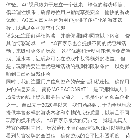
体验。 AG视讯致力于建立一个健康、绿色的游戏环境，
倡导理性娱乐，确保每位用户都能享受安全、愉快的游戏
体验。 AG真人真人平台为用户提供了多样化的游戏选
择，以满足各种需求和兴趣。
请您在注册前详细阅读，并确保理解和同意以下内容。 像
其他博彩游戏一样，AG百家乐也会提供不同的优惠和活
动，来吸引更多的玩家。 这些优惠和活动可能包括免费游
戏、返水等，让玩家可以在游戏中获得额外的收益。 但
是，玩家需要注意优惠和活动的规则和限制条件，以免影
响到自己的游戏体验。
同时，我们注重用户信息资产的安全性和私密性，确保用
户的信息安全。 简称“AG BACCARAT”，是亚洲和华人市
场最大的线上娱乐服务供应商之一，也是业内的领军企业
之一。 自成立于2020年以来，我们始终致力于为全球玩家
提供丰富多样的游戏内容和卓越的服务质量，以满足不同
玩家的娱乐需求。 AG百家乐最大的亮点之一就是其真人
荷官的实时直播。 玩家通过平台的高清视频流可以清晰地
看到荷官发牌的全过程，确保游戏的公平性和透明度。 荷