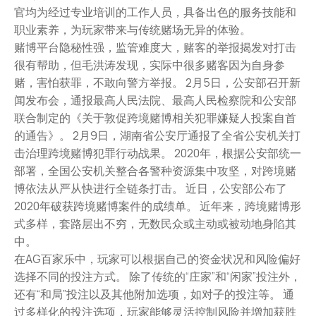
官均为经过专业培训的工作人员，具备出色的服务技能和
职业素养，为玩家带来与传统赌场无异的体验。
赌博平台隐秘性强，监管难度大，赌客的举报揭发对打击
很有帮助，但毛洪涛发现，实际中很多赌客因为自身参
赌，害怕获罪，不敢向警方举报。 2月5日，公安部召开新
闻发布会，通报最高人民法院、最高人民检察院和公安部
联合制定的《关于敦促跨境赌博相关犯罪嫌疑人投案自首
的通告》。 2月9日，湖南省公安厅通报了全省公安机关打
击治理跨境赌博犯罪行动战果。 2020年，根据公安部统一
部署，全国公安机关整合各警种资源集中攻坚，对跨境赌
博依法从严从快进行全链条打击。 近日，公安部公布了
2020年破获跨境赌博案件的成绩单。 近年来，跨境赌博形
式多样，套路层出不穷，无数民众或主动或被动地身陷其
中。
在AG百家乐中，玩家可以根据自己的资金状况和风险偏好
选择不同的投注方式。 除了传统的“庄家”和“闲家”投注外，
还有“和局”投注以及其他附加选项，如对子的投注等。 通
过多样化的投注选项，玩家能够灵活控制风险并增加获胜