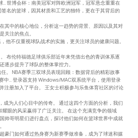
球… 世博会杯：南美冠军对阵欧洲冠军，冠军悬念重重在
同签名的篮球，因其材质和工艺的独特，更在于其背后的
星在其中的核心地位，分析这一趋势的背景、原因以及其对
都是关注的焦点。
练，他不仅重视球队战术的实施，更关注球员的健康问题。
。
。 布伦特福德足球俱乐部近年来凭借出色的青训体系逐
，还逐步提升了球队的整体掌控力。
信任。 NBA赛季三双球员表现回顾：数据背后的精彩故事
 登录器支持 Windows/MAC双系统平台，使用登录
，并注册加入了平台。 王女士积极参与乐鱼体育社区的讨论
，成为人们心目中的传奇。 通过这四个方面的分析，我们
和耀眼的风采赢得了广泛关注。 在这个充满竞争的领域
外国帅哥明星们进行盘点，探讨他们如何在篮球世界中成就
。
英超豪门如何通过热身赛为新赛季做准备，成为了球迷和媒