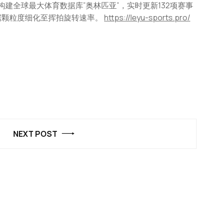
建全球最大体育数据库”奥林匹亚”，实时更新132项赛事
据颗粒度细化至挥拍旋转速率。
https://leyu-sports.pro/
NEXT POST