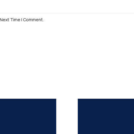
 Next Time I Comment.