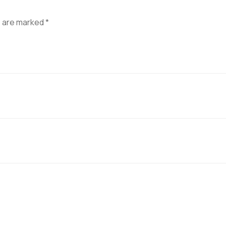
s are marked
*