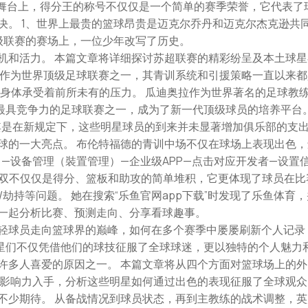
舞台上，得分王的称号不仅仅是一个简单的赛季荣誉，它代表了
决。 1、世界上最贵的篮球昂贵是迈克尔乔丹和迈克尔杰克逊共
篮球甲级联赛的赛场上，一位少年改写了历史。
机和活力。 本篇文章将详细探讨苏超联赛的精彩纷呈及本土球
赛作为世界顶级足球联赛之一，其青训系统和引援策略一直以来
身体承受着前所未有的压力。 瓜迪奥拉作为世界著名的足球教
最具竞争力的足球联赛之一，成为了新一代顶级球员的培养平台
其是在新规定下，这些明星球员的到来并未显著增加俱乐部的支出
球的一大亮点。 布伦特福德的青训中场不仅在球场上表现出色
—设备管理（裝置管理）—企业级APP—点击对应开发者—设置
双不仅仅是得分、篮板和助攻的简单堆积，它更体现了球员在比赛中…
劫持等问题。 她在搜索“乐鱼官网app下载”时发现了乐鱼体育
一起分析比赛、预测走向、分享看球趣事。
轻球员走向篮球界的巅峰，如何在多个赛季中屡屡刷新个人记录
明星们不仅凭借他们的球技征服了全球球迷，更以独特的个人魅力
许多人喜爱的原因之一。 本篇文章将从四个方面对篮球场上的
的影响力入手，分析这些明星如何通过出色的表现征服了全球观众
不少期待。 从备战情况到球员状态，再到主教练的战术调整，