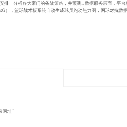
安排，分析各大豪门的备战策略，并预测… 数据服务层面，平台构
（xG），篮球战术板系统自动生成球员跑动热力图，网球对抗数
登录网址 "